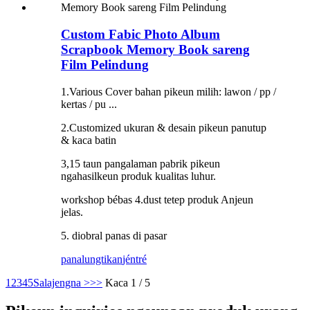
Custom Fabic Photo Album
Scrapbook Memory Book sareng
Film Pelindung
1.Various Cover bahan pikeun milih: lawon / pp /
kertas / pu ...
2.Customized ukuran & desain pikeun panutup
& kaca batin
3,15 taun pangalaman pabrik pikeun
ngahasilkeun produk kualitas luhur.
workshop bébas 4.dust tetep produk Anjeun
jelas.
5. diobral panas di pasar
panalungtikan
jéntré
1
2
3
4
5
Salajengna >
>>
Kaca 1 / 5