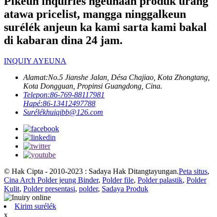
Pikeun inquiries ngeunaan produk urang
atawa pricelist, mangga ninggalkeun
surélék anjeun ka kami sarta kami bakal
di kabaran dina 24 jam.
INQUIY AYEUNA
Alamat:
No.5 Jianshe Jalan, Désa Chajiao, Kota Zhongtang,
Kota Dongguan, Propinsi Guangdong, Cina.
Telepon:
86-769-88117981
Hapé:
86-13412497788
Surélék
huiqibb@126.com
© Hak Cipta - 2010-2023 : Sadaya Hak Ditangtayungan.
Peta situs
,
Cina Arch Polder jeung Binder
,
Polder file
,
Polder palastik
,
Polder
Kulit
,
Polder presentasi
,
polder
,
Sadaya Produk
Kirim surélék
x