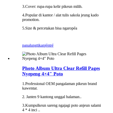
3.Cover: rupa-rupa kelir pikeun milih.
4.Popular di kantor / alat tulis sakola jeung kado
promotion.
5.Size & percetakan bisa ngaropéa
panalungtikan
jéntré
Photo Album Ultra Clear Refill Pages
Nyepeng 4×4″ Poto
1.Professional OEM pangalaman pikeun brand
kawentar.
2. Janten 9 kantong unggal halaman..
3.Kumpulkeun sareng ngajagi poto anjeun salami
4 * 4 inci ..