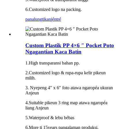
6.Customized logo na packing.
panalungtikan
jéntré
Custom Plastik PP 4×6 ″ Pocket Poto
Ngagantian Kaca Batin
1.High transparansi bahan pp.
2.Customized logo & rupa-rupa kelir pikeun
milih.
3. Nyepeng 4″ x 6″ foto atawa ngaropéa ukuran
Anjeun
4.Suitable pikeun 3 ring map atawa ngaropéa
liang Anjeun
5.Waterproof & lebu bébas
6.More ti 15years pangalaman produksi.