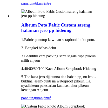
panalungtikan
jéntré
Albeum Poto Fabic Custom sareng
halaman jero pp hideung
1.Fabric panutup kawinan scrapbook buku poto.
2. Bengkel bébas debu.
3.Beautiful cara packing sarta sagala rupa pikeun
milih anjeun
4.40/60/80/100 Kaca Album Scrapbook Hideung
5.The kaca jero dijieunna tina bahan pp, nu lebu-
buktina, asam-bukti na waterproof pikeun lila,
nyadiakeun pelestarian kualitas luhur pikeun
kenangan Anjeun.
panalungtikan
jéntré