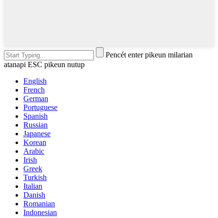
Pencét enter pikeun milarian
atanapi ESC pikeun nutup
English
French
German
Portuguese
Spanish
Russian
Japanese
Korean
Arabic
Irish
Greek
Turkish
Italian
Danish
Romanian
Indonesian