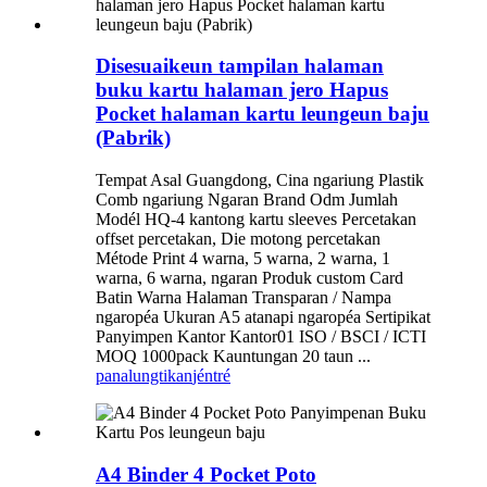
Disesuaikeun tampilan halaman
buku kartu halaman jero Hapus
Pocket halaman kartu leungeun baju
(Pabrik)
Tempat Asal Guangdong, Cina ngariung Plastik
Comb ngariung Ngaran Brand Odm Jumlah
Modél HQ-4 kantong kartu sleeves Percetakan
offset percetakan, Die motong percetakan
Métode Print 4 warna, 5 warna, 2 warna, 1
warna, 6 warna, ngaran Produk custom Card
Batin Warna Halaman Transparan / Nampa
ngaropéa Ukuran A5 atanapi ngaropéa Sertipikat
Panyimpen Kantor Kantor01 ISO / BSCI / ICTI
MOQ 1000pack Kauntungan 20 taun ...
panalungtikan
jéntré
A4 Binder 4 Pocket Poto