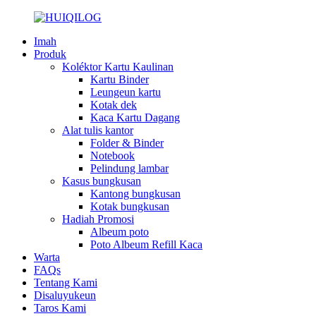
Imah
Produk
Koléktor Kartu Kaulinan
Kartu Binder
Leungeun kartu
Kotak dek
Kaca Kartu Dagang
Alat tulis kantor
Folder & Binder
Notebook
Pelindung lambar
Kasus bungkusan
Kantong bungkusan
Kotak bungkusan
Hadiah Promosi
Albeum poto
Poto Albeum Refill Kaca
Warta
FAQs
Tentang Kami
Disaluyukeun
Taros Kami