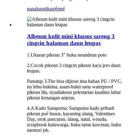
panalungtikan
jéntré
Albeum kulit mini khusus sareng 3
cingcin halaman daun leupas
1.Ukuran pikeun 3″ buku neundeun poto
2.Cocok pikeun 3 cingcin pikeun kaca jero daun
leupas.
Panutup 3.The bisa dijieun tina bahan PU / PVC,
nu lebu-buktina, asam-bukti sarta waterproof
pikeun lila, nyadiakeun pelestarian kualitas luhur
pikeun kenangan anjeun.
4.A Kado Sampurna: Sampurna kado pribadi
pikeun poé husus, kayaning ulang, Valentines
Day, orok pancuran, ulang, natal, wisuda,
scrapbook kulawarga, buku tamu kawinan, buku
memori jsb.