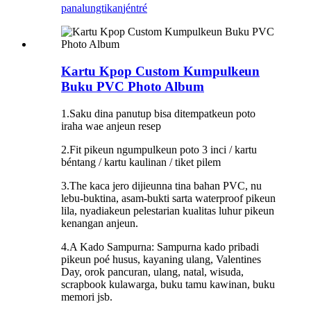
panalungtikan
jéntré
Kartu Kpop Custom Kumpulkeun
Buku PVC Photo Album
1.Saku dina panutup bisa ditempatkeun poto
iraha wae anjeun resep
2.Fit pikeun ngumpulkeun poto 3 inci / kartu
béntang / kartu kaulinan / tiket pilem
3.The kaca jero dijieunna tina bahan PVC, nu
lebu-buktina, asam-bukti sarta waterproof pikeun
lila, nyadiakeun pelestarian kualitas luhur pikeun
kenangan anjeun.
4.A Kado Sampurna: Sampurna kado pribadi
pikeun poé husus, kayaning ulang, Valentines
Day, orok pancuran, ulang, natal, wisuda,
scrapbook kulawarga, buku tamu kawinan, buku
memori jsb.