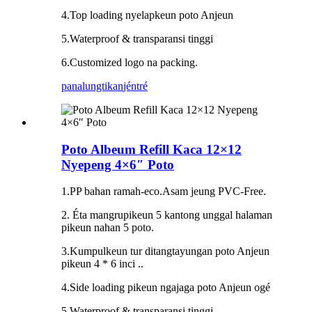
4.Top loading nyelapkeun poto Anjeun
5.Waterproof & transparansi tinggi
6.Customized logo na packing.
panalungtikan
jéntré
Poto Albeum Refill Kaca 12×12
Nyepeng 4×6″ Poto
1.PP bahan ramah-eco.Asam jeung PVC-Free.
2. Éta mangrupikeun 5 kantong unggal halaman
pikeun nahan 5 poto.
3.Kumpulkeun tur ditangtayungan poto Anjeun
pikeun 4 * 6 inci ..
4.Side loading pikeun ngajaga poto Anjeun ogé
5.Waterproof & transparansi tinggi