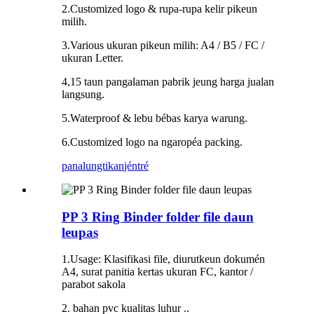
2.Customized logo & rupa-rupa kelir pikeun
milih.
3.Various ukuran pikeun milih: A4 / B5 / FC /
ukuran Letter.
4,15 taun pangalaman pabrik jeung harga jualan
langsung.
5.Waterproof & lebu bébas karya warung.
6.Customized logo na ngaropéa packing.
panalungtikan
jéntré
PP 3 Ring Binder folder file daun
leupas
1.Usage: Klasifikasi file, diurutkeun dokumén
A4, surat panitia kertas ukuran FC, kantor /
parabot sakola
2. bahan pvc kualitas luhur ..